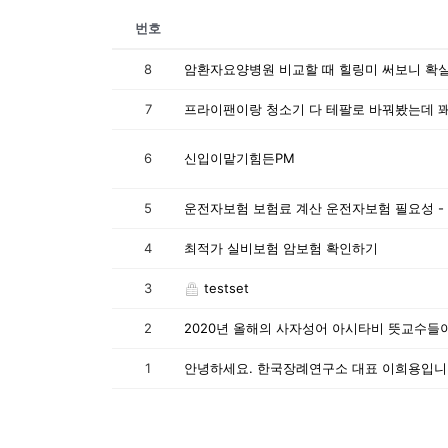
번호
8
암환자요양병원 비교할 때 힐링미 써보니 확
7
프라이팬이랑 청소기 다 테팔로 바꿔봤는데 
6
신입이맡기힘든PM
5
운전자보험 보험료 계산 운전자보험 필요성 -
4
최적가 실비보험 암보험 확인하기
3
testset
2
2020년 올해의 사자성어 아시타비 뜻교수들이
1
안녕하세요. 한국장례연구소 대표 이희용입