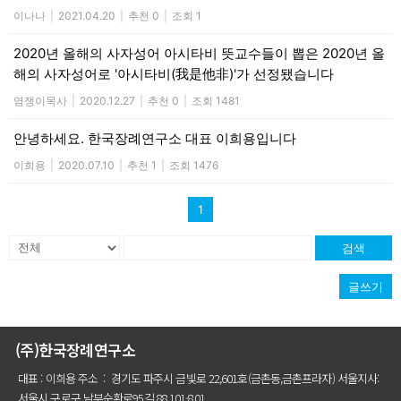
이나나
|
2021.04.20
|
추천 0
|
조회 1
2020년 올해의 사자성어 아시타비 뜻교수들이 뽑은 2020년 올
해의 사자성어로 '아시타비(我是他非)'가 선정됐습니다
염쟁이목사
|
2020.12.27
|
추천 0
|
조회 1481
안녕하세요. 한국장례연구소 대표 이희용입니다
이희용
|
2020.07.10
|
추천 1
|
조회 1476
1
검색
글쓰기
(주)한국장례연구소
대표 : 이희용 주소 : 경기도 파주시 금빛로 22,601호(금촌동,금촌프라자) 서울지사:
서울시 구로구 남부순환로95길 88,101-801