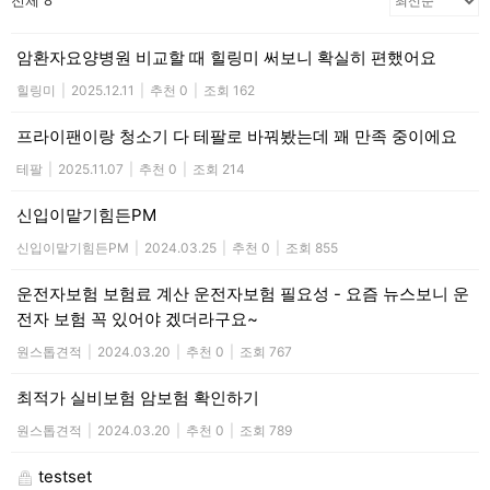
전체 8
암환자요양병원 비교할 때 힐링미 써보니 확실히 편했어요
힐링미
|
2025.12.11
|
추천 0
|
조회 162
프라이팬이랑 청소기 다 테팔로 바꿔봤는데 꽤 만족 중이에요
테팔
|
2025.11.07
|
추천 0
|
조회 214
신입이맡기힘든PM
신입이맡기힘든PM
|
2024.03.25
|
추천 0
|
조회 855
운전자보험 보험료 계산 운전자보험 필요성 - 요즘 뉴스보니 운
전자 보험 꼭 있어야 겠더라구요~
원스톱견적
|
2024.03.20
|
추천 0
|
조회 767
최적가 실비보험 암보험 확인하기
원스톱견적
|
2024.03.20
|
추천 0
|
조회 789
testset