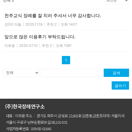
전체 2
천주교식 장례를 잘 치러 주셔서 너무 감사합니다.
강OO 아들
|
2020.11.18
|
추천 2
|
조회 1407
앞으로 많은 이용후기 부탁드립니다.
이희용
|
2020.07.10
|
추천 2
|
조회 1561
1
검색
글쓰기
(주)한국장례연구소
대표 : 이희용 주소 : 경기도 파주시 금빛로 22,601호(금촌동,금촌프라자) 서울지사:
서울시 구로구 남부순환로95길 88,101-801
사업자등록번호 : 809-88-01646