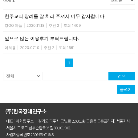
전체 2
천주교식 장례를 잘 치러 주셔서 너무 감사합니다.
강OO 아들
|
2020.11.18
|
추천 2
|
조회 1409
앞으로 많은 이용후기 부탁드립니다.
이희용
|
2020.07.10
|
추천 2
|
조회 1561
1
검색
글쓰기
(주)한국장례연구소
대표 : 이희용 주소 : 경기도 파주시 금빛로 22,601호(금촌동,금촌프라자) 서울지사:
서울시 구로구 남부순환로95길 88,101-801
사업자등록번호 : 809-88-01646