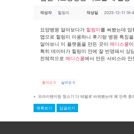
작성자
힐링미
작성일
2025-12-11 16:
요양병원 알아보다가
힐링미
를 써봤는데 암
앱으로 힐링미 이용하니 후기랑 병원 특징을
알아보니 이 플랫폼을 만든 곳이
메디스쿨
이
특히 데이터가 힐링미 안에 잘 반영돼서 상담
전체적으로
메디스쿨
에서 만든 서비스라 안
좋아요
0
싫어요
0
«
프라이팬이랑 청소기 다 테팔로 바꿔봤는데 꽤 만족 중
목록보기
답글쓰기