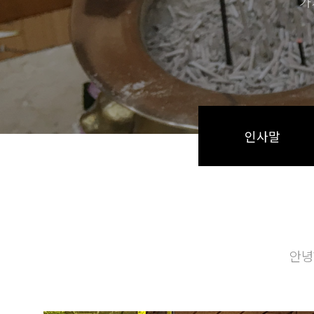
가
인사말
안녕