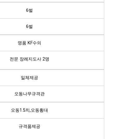
6벌
6벌
명품 KF수의
전문 장례지도사 2명
일체제공
오동나무규격관
오동1.5치,오동횡대
규격품제공