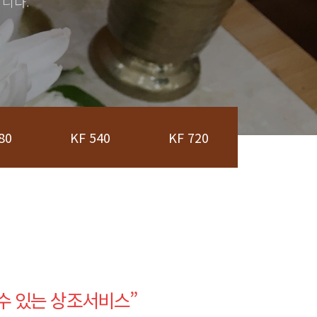
니다.
80
KF 540
KF 720
수 있는 상조서비스
”