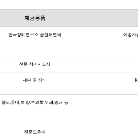
제공용품
한국장례연구소 콜센터연락
이송차량
전문 장례지도사
제단 꽃 장식
K
향로,촛대,초,향,부의록,위패,명패 등
전문도우미