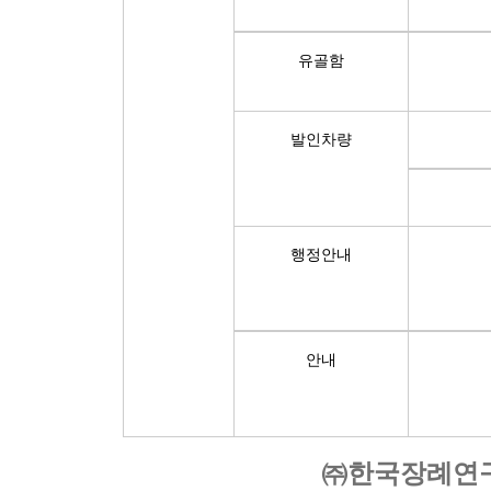
유골함
발인차량
행정안내
안내
㈜한국장례연