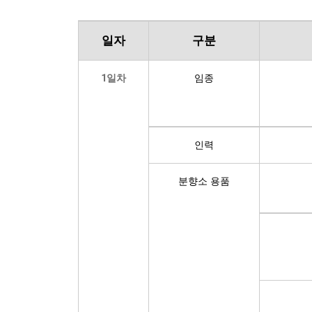
일자
구분
1일차
임종
인력
분향소 용품