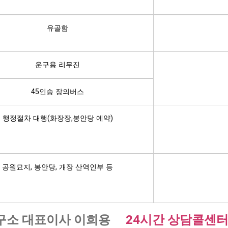
유골함
운구용 리무진
45인승 장의버스
행정절차 대행(화장장,봉안당 예약)
공원묘지, 봉안당, 개장 산역인부 등
구소 대표이사 이희용
24시간 상담콜센