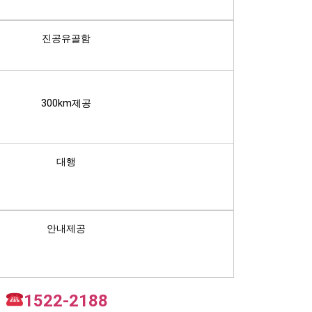
진공유골함
300km제공
대행
안내제공
터
1522-2188