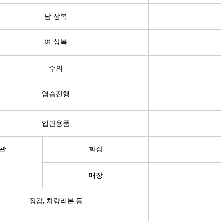
남 상복
여 상복
수의
염습진행
입관용품
관
화장
매장
장갑, 차량리본 등