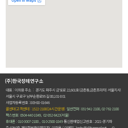
(주)한국장례연구소
대표 : 이희용 주소 : 경기도 파주시 금빛로 22,601호(금촌동,금촌프라자) 서울지사:
서울시 구로구 남부순환로95길 88,101-801
사업자등록번호 : 809-88-01646
콜센터(고객센터) : 1522-2188(24시간운영)
일반전화: 031-941-2188,
02-761-2188
팩스번호: 0504-440-1849,
02-852-6423(서울)
휴대
폰 : 01
0-3007-2
188
,
010-2588-1849
통신판매업신고번호 : 2021-경기파
주-3290호
개인정보관리책임자 : 이희용 / 이메일 : leehy35@hanmail.net
©