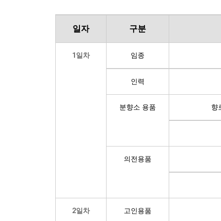
일자
구분
1일차
임종
인력
분향소 용품
향
의전용품
2일차
고인용품