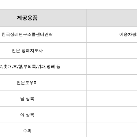
제공용품
한국장례연구소콜센터연락
이송차량
전문 장례지도사
로,촛대,초,향,부의록,위패,명패 등
전문도우미
남 상복
여 상복
수의