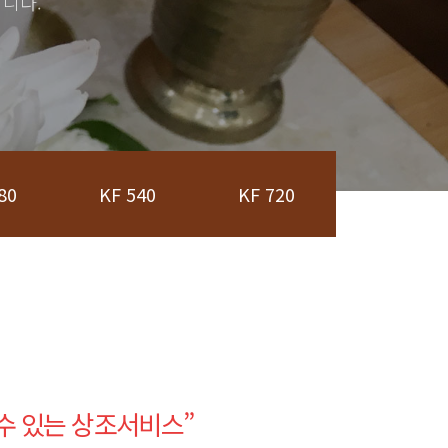
니다.
80
KF 540
KF 720
수 있는 상조서비스
”