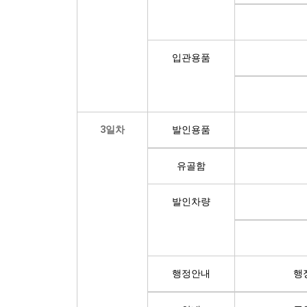
입관용품
3일차
발인용품
유골함
발인차량
행정안내
행