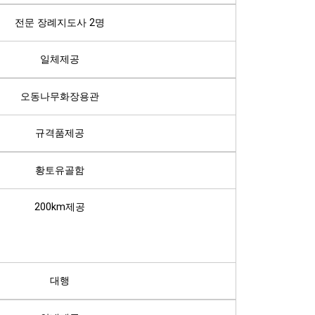
전문 장례지도사 2명
일체제공
오동나무화장용관
규격품제공
황토유골함
200km제공
대행