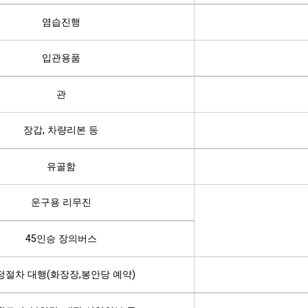
염습진행
입관용품
관
장갑, 차량리본 등
유골함
운구용 리무진
45인승 장의버스
정절차 대행(화장장,봉안당 예약)