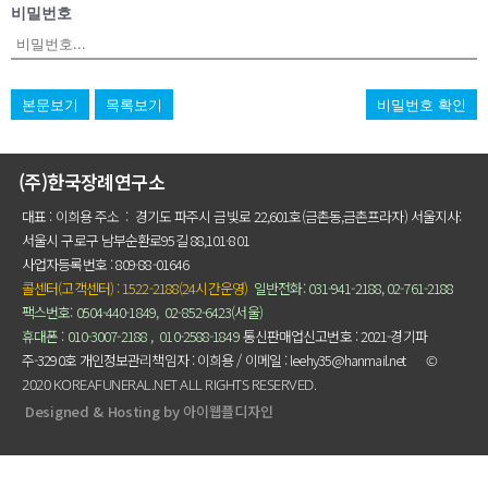
비밀번호
본문보기
목록보기
비밀번호 확인
(주)한국장례연구소
대표 : 이희용 주소 : 경기도 파주시 금빛로 22,601호(금촌동,금촌프라자) 서울지사:
서울시 구로구 남부순환로95길 88,101-801
사업자등록번호 : 809-88-01646
콜센터(고객센터) : 1522-2188(24시간운영)
일반전화: 031-941-2188,
02-761-2188
팩스번호: 0504-440-1849,
02-852-6423(서울)
휴대
폰 : 01
0-3007-2
188
,
010-2588-1849
통신판매업신고번호 : 2021-경기파
주-3290호
개인정보관리책임자 : 이희용 / 이메일 : leehy35@hanmail.net
©
2020 KOREAFUNERAL.NET ALL RIGHTS RESERVED.
Designed & Hosting by 아이웹플디자인