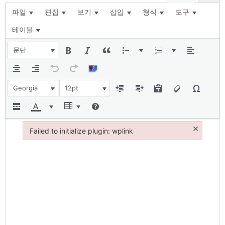
파일
편집
보기
삽입
형식
도구
테이블
문단
Georgia
12pt
×
Failed to initialize plugin: wplink
Failed to initialize plugin: wplink