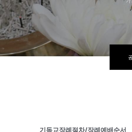
가
기독교장례절차/장례예배순서